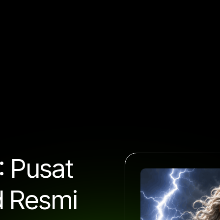
 Pusat
d Resmi