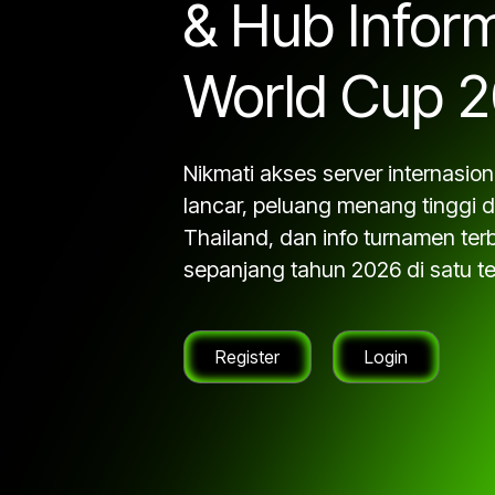
& Hub Infor
World Cup 
Nikmati akses server internasion
lancar, peluang menang tinggi di
Thailand, dan info turnamen ter
sepanjang tahun 2026 di satu t
Register
Login